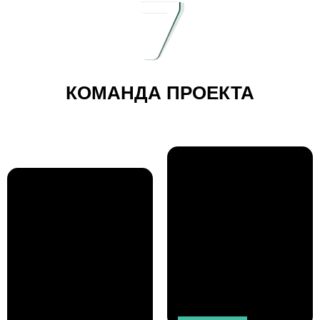
7
формы заявки
Товары содержащие любые атрибуты, разные атрибуты
товаров для разных категорий
Настраиваемый алгоритм оплаты: банковские карты,
терминалы, эл. Валюта
Скидка на товар (стикер)
КОМАНДА ПРОЕКТА
Стикер «новинка»
Слайдеры
Баннеры
Модуль «спецпредложения»
Модуль «новинки»
Модуль «лучшие товары»
Модуль «с этим товаром покупают»
Фильтрация товаров в каталоге (по цене, по брендам, по
наличию, по популярности, по дате поступления)
Создание любого количества выборов подвида товара
(размер, цвет, форма, комплектация и пр.)
Кнопки соц. Сетей