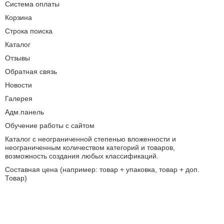
Система оплаты
Корзина
Строка поиска
Каталог
Отзывы
Обратная связь
Новости
Галерея
Адм.панель
Обучение работы с сайтом
Каталог с неограниченной степенью вложенности и
неограниченным количеством категорий и товаров,
возможность создания любых классификаций.
Составная цена (например: товар + упаковка, товар + доп.
Товар)
Модуль «новости сайта»
Модуль «текущие акции и скидки»
Настраиваемый алгоритм доставки, любые вариации