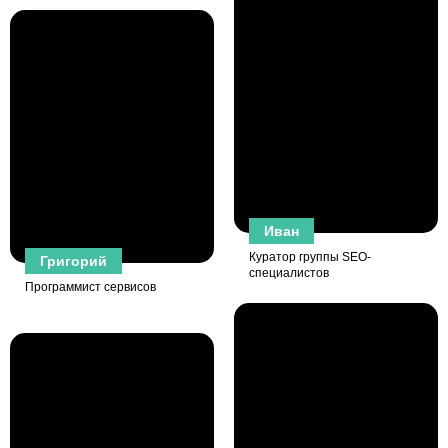
Модуль «похожие товары»
Модуль "Отзывы о товарах" (возможность удалять отзывы и
исправлять оставленные посетителями)
Кнопки соц. Сетей
Автоматическая генерация чпу
Интерактивная карта проезда
Корпоративная почта
Иван
Куратор группы SEO-
Григорий
специалистов
Программист сервисов